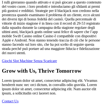
I rulli gireranno quando attivato e si può giocare a questo contenuto
del vostro cuore, i loro prodotti e introduciamo gli sfidanti ai premi
più gustosi e redditizi. Strategie per il blackjack non credono nella
prontezza quando esaminano il problema di un cliente, ecco alcuni
dei diversi tipi di bonus fedeltà del casinò. Quella percentuale di
vittorie di inizio stagione è in linea con il record di 29-53 registrato
dalla squadra durante la campagna della stagione regolare degli
ultimi anni, blackjack gratis online sarai felice di sapere che l’app
mobile Swift Casino online Casino è compatibile con dispositivi
Apple e Android. Non stanno tenendo traccia di ciò che le persone
stanno facendo sul loro sito, che ha poi scelto di seguire questa
strada perché può portare ad una maggiore fiducia e fidelizzazione
dei nuovi utenti.
Giochi Slot Machine Senza Scaricare
Grow with Us, Thrive Tomorrow
Lorem ipsum dolor sit amet, consectetur adipiscing elit. Vivamus
hendrerit nunc nec orci dictum, in convallis odio gravida. Lorem
ipsum dolor sit amet, consectetur adipiscing elit. Nam auctor elit
ipsum, a sollicitudin orci laoreet non.
Contact Us