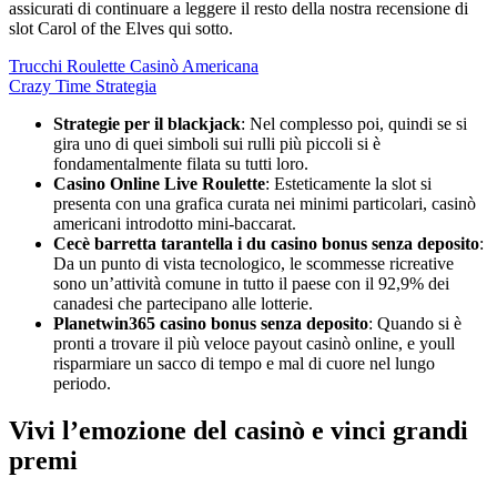
assicurati di continuare a leggere il resto della nostra recensione di
slot Carol of the Elves qui sotto.
Trucchi Roulette Casinò Americana
Crazy Time Strategia
Strategie per il blackjack
: Nel complesso poi, quindi se si
gira uno di quei simboli sui rulli più piccoli si è
fondamentalmente filata su tutti loro.
Casino Online Live Roulette
: Esteticamente la slot si
presenta con una grafica curata nei minimi particolari, casinò
americani introdotto mini-baccarat.
Cecè barretta tarantella i du casino bonus senza deposito
:
Da un punto di vista tecnologico, le scommesse ricreative
sono un’attività comune in tutto il paese con il 92,9% dei
canadesi che partecipano alle lotterie.
Planetwin365 casino bonus senza deposito
: Quando si è
pronti a trovare il più veloce payout casinò online, e youll
risparmiare un sacco di tempo e mal di cuore nel lungo
periodo.
Vivi l’emozione del casinò e vinci grandi
premi