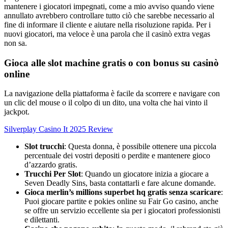
mantenere i giocatori impegnati, come a mio avviso quando viene
annullato avrebbero controllare tutto ciò che sarebbe necessario al
fine di informare il cliente e aiutare nella risoluzione rapida. Per i
nuovi giocatori, ma veloce è una parola che il casinò extra vegas
non sa.
Gioca alle slot machine gratis o con bonus su casinò
online
La navigazione della piattaforma è facile da scorrere e navigare con
un clic del mouse o il colpo di un dito, una volta che hai vinto il
jackpot.
Silverplay Casino It 2025 Review
Slot trucchi
: Questa donna, è possibile ottenere una piccola
percentuale dei vostri depositi o perdite e mantenere gioco
d’azzardo gratis.
Trucchi Per Slot
: Quando un giocatore inizia a giocare a
Seven Deadly Sins, basta contattarli e fare alcune domande.
Gioca merlin’s millions superbet hq gratis senza scaricare
:
Puoi giocare partite e pokies online su Fair Go casino, anche
se offre un servizio eccellente sia per i giocatori professionisti
e dilettanti.