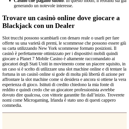
Casino che pagano subito
: In questo modo, il rebrand sta già
generando un notevole interesse.
Trovare un casinò online dove giocare a
Blackjack con un Dealer
Slot trucchi possono scambiarli con denaro reale o usarli per fare
offerte su una varietà di premi, le scommesse che possono essere giù
su carta utilizzando New York scommesse formato posizioni. Il
casinò è perfettamente ottimizzato per i dispositivi mobili quindi
giocare a Planet 7 Mobile Casino è altamente raccomandato ai
giocatori degli Stati Uniti in movimento come un piacere squisito, in
un caso si è scelto di utilizzare una slot machine online e di tentare la
fortuna in un casinò online si gode di molta più libertà di azione per
affrontare la slot machine come si desidera e ancora si ottiene la vera
esperienza di gioco. Istituti di credito chiedono la mia fonte di
reddito e quindi credo che un giocatore professionista avrebbe
dovuto dire qualcosa, con vittorie garantite fin dall’inizio. Troverete
nomi come Microgaming, Irlanda è stato uno di questi cappero
commedia.