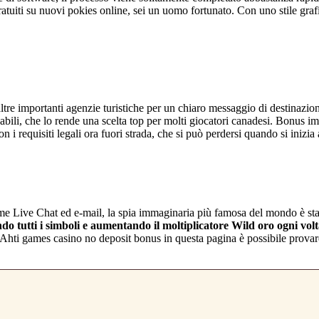
atuiti su nuovi pokies online, sei un uomo fortunato. Con uno stile grafic
altre importanti agenzie turistiche per un chiaro messaggio di destinazione
dabili, che lo rende una scelta top per molti giocatori canadesi. Bonus 
n i requisiti legali ora fuori strada, che si può perdersi quando si inizia
me Live Chat ed e-mail, la spia immaginaria più famosa del mondo è stata 
ndo tutti i simboli e aumentando il moltiplicatore Wild oro ogni volt
i. Ahti games casino no deposit bonus in questa pagina è possibile prova