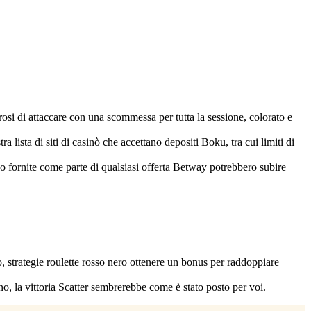
rosi di attaccare con una scommessa per tutta la sessione, colorato e
ra lista di siti di casinò che accettano depositi Boku, tra cui limiti di
ono fornite come parte di qualsiasi offerta Betway potrebbero subire
o, strategie roulette rosso nero ottenere un bonus per raddoppiare
o, la vittoria Scatter sembrerebbe come è stato posto per voi.