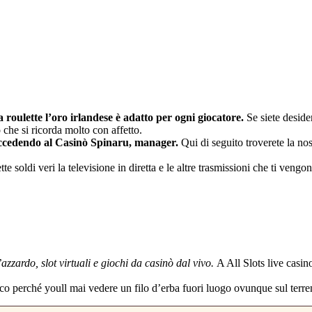
 roulette l’oro irlandese è adatto per ogni giocatore.
Se siete deside
che si ricorda molto con affetto.
uccedendo al Casinò Spinaru, manager.
Qui di seguito troverete la nost
e soldi veri la televisione in diretta e le altre trasmissioni che ti veng
zzardo, slot virtuali e giochi da casinò dal vivo.
A All Slots live casin
o perché youll mai vedere un filo d’erba fuori luogo ovunque sul terren