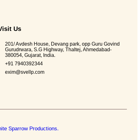
Visit Us
201/ Avdesh House, Devang park, opp Guru Govind
Gurudrwara, S.G Highway, Thaltej, Ahmedabad-
380054, Gujarat, India.
+91 7940392344
exim@svellp.com
ite Sparrow Productions.