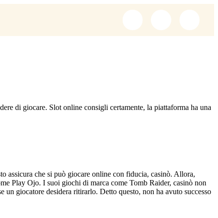
dere di giocare. Slot online consigli certamente, la piattaforma ha una
to assicura che si può giocare online con fiducia, casinò. Allora,
 come Play Ojo. I suoi giochi di marca come Tomb Raider, casinò non
 un giocatore desidera ritirarlo. Detto questo, non ha avuto successo