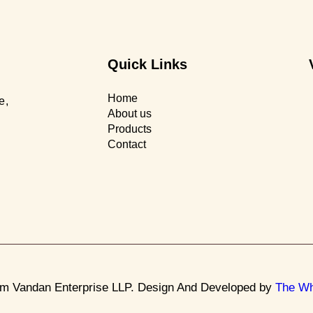
Quick Links
Home
e,
About us
Products
Contact
m Vandan Enterprise LLP. Design And Developed by
The Wh