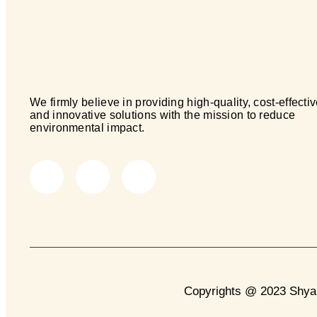
We firmly believe in providing high-quality, cost-effectiv
and innovative solutions with the mission to reduce
environmental impact.
Copyrights @ 2023 Shya