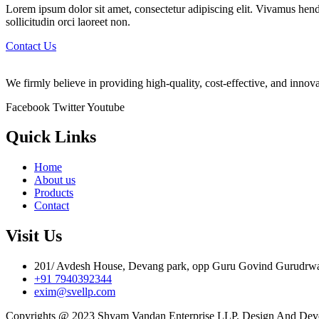
Lorem ipsum dolor sit amet, consectetur adipiscing elit. Vivamus hendr
sollicitudin orci laoreet non.
Contact Us
We firmly believe in providing high-quality, cost-effective, and innov
Facebook
Twitter
Youtube
Quick Links
Home
About us
Products
Contact
Visit Us
201/ Avdesh House, Devang park, opp Guru Govind Gurudrwar
+91 7940392344
exim@svellp.com
Copyrights @ 2023 Shyam Vandan Enterprise LLP. Design And De