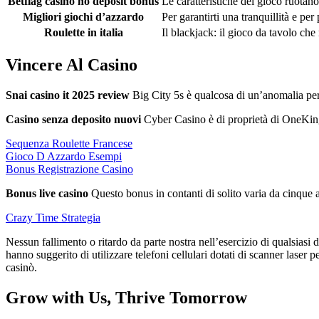
Betflag casino no deposit bonus
Le caratteristiche del gioco ruota
Migliori giochi d’azzardo
Per garantirti una tranquillità e pe
Roulette in italia
Il blackjack: il gioco da tavolo che 
Vincere Al Casino
Snai casino it 2025 review
Big City 5s è qualcosa di un’anomalia per q
Casino senza deposito nuovi
Cyber Casino è di proprietà di OneKing
Sequenza Roulette Francese
Gioco D Azzardo Esempi
Bonus Registrazione Casino
Bonus live casino
Questo bonus in contanti di solito varia da cinque a
Crazy Time Strategia
Nessun fallimento o ritardo da parte nostra nell’esercizio di qualsiasi
hanno suggerito di utilizzare telefoni cellulari dotati di scanner laser p
casinò.
Grow with Us, Thrive Tomorrow