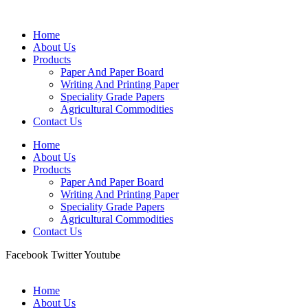
Home
About Us
Products
Paper And Paper Board
Writing And Printing Paper
Speciality Grade Papers
Agricultural Commodities
Contact Us
Home
About Us
Products
Paper And Paper Board
Writing And Printing Paper
Speciality Grade Papers
Agricultural Commodities
Contact Us
Facebook
Twitter
Youtube
Home
About Us