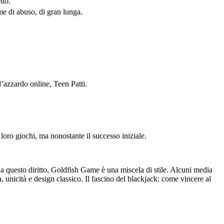
tto.
rme di abuso, di gran lunga.
azzardo online, Teen Patti.
loro giochi, ma nonostante il successo iniziale.
a a questo diritto, Goldfish Game è una miscela di stile. Alcuni media
ta, unicità e design classico. Il fascino del blackjack: come vincere al