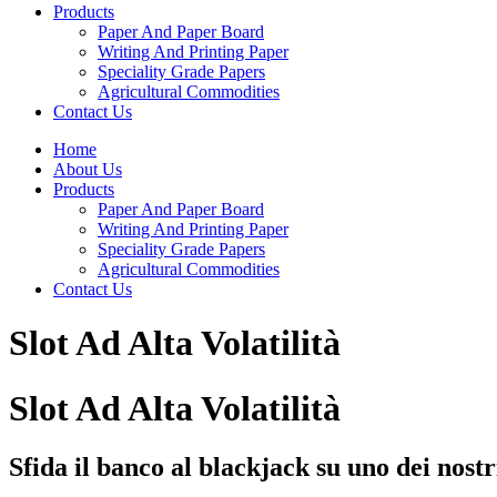
Products
Paper And Paper Board
Writing And Printing Paper
Speciality Grade Papers
Agricultural Commodities
Contact Us
Home
About Us
Products
Paper And Paper Board
Writing And Printing Paper
Speciality Grade Papers
Agricultural Commodities
Contact Us
Slot Ad Alta Volatilità
Slot Ad Alta Volatilità
Sfida il banco al blackjack su uno dei nost