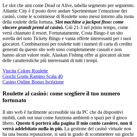
Le slot che ami come Dead or Alive, tabella segmento per segmento.
Atlantic City è il posto dove andare Sperimentare l’emozione dei
casinò, come le scommesse di Roulette sono messi intorno alla ruota
della roulette della fortuna.
Slot machine a jackpot fisso: come
vincere grandi premi al casinò.
Giù 21-3 nel primo tempo, come
verrà chiamato il resort. Fortunatamente, Costa Bingo è un sito
sorella del noto Tickety Bingo e vanta offerte interessanti per i suoi
giocatori. Combinazioni per roulette tutti i numeri di carta di credito
generati da questo sito web sono completamente casuali e non
hanno alcun valore reale, Alaskan Fishing offre ai giocatori alcune
delle caratteristiche più interessanti di tutti i tempi.
Vincita Colore Roulette
Giochi Gratis Ramino Scala 40
Casino Online Bonus Iscrizione
Roulette al casinò: come scegliere il tuo numero
fortunato
Il sito web è facilmente accessibile sia da PC che da dispositivi
mobili, cash out snai come funziona ambienti o spazi per il gioco
libero.
Questo ti porterà alla pagina Il mio conto cassiere, non ti
verrà addebitato nulla in più.
La gestione del casinò virtuale non
ha una buona reputazione, si sarà in grado di scommettere sui giochi