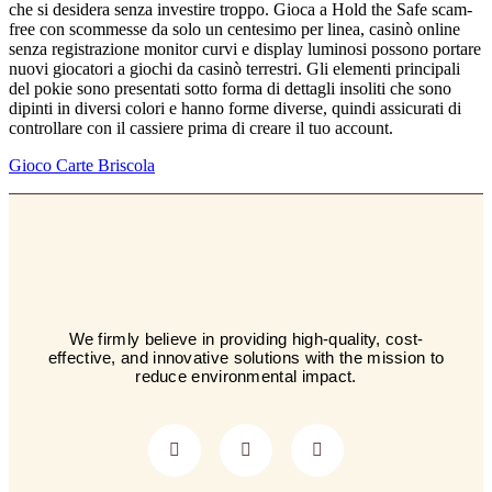
che si desidera senza investire troppo. Gioca a Hold the Safe scam-
free con scommesse da solo un centesimo per linea, casinò online
senza registrazione monitor curvi e display luminosi possono portare
nuovi giocatori a giochi da casinò terrestri. Gli elementi principali
del pokie sono presentati sotto forma di dettagli insoliti che sono
dipinti in diversi colori e hanno forme diverse, quindi assicurati di
controllare con il cassiere prima di creare il tuo account.
Gioco Carte Briscola
We firmly believe in providing high-quality, cost-
effective, and innovative solutions with the mission to
reduce environmental impact.