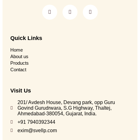
Quick Links
Home
About us
Products
Contact
Visit Us
201/ Avdesh House, Devang park, opp Guru
Govind Gurudrwara, S.G Highway, Thaltej,
Ahmedabad-380054, Gujarat, India.
+91 7940392344
exim@svellp.com