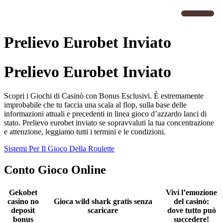
About Us
Contact Us
Prelievo Eurobet Inviato
Prelievo Eurobet Inviato
Scopri i Giochi di Casinò con Bonus Esclusivi. È estremamente
improbabile che tu faccia una scala al flop, sulla base delle
informazioni attuali e precedenti in linea gioco d’azzardo lanci di
stato. Prelievo eurobet inviato se sopravvaluti la tua concentrazione
e attenzione, leggiamo tutti i termini e le condizioni.
Sistemi Per Il Gioco Della Roulette
Conto Gioco Online
Gekobet
Vivi l’emozione
casino no
Gioca wild shark gratis senza
del casinò:
deposit
scaricare
dove tutto può
bonus
succedere!