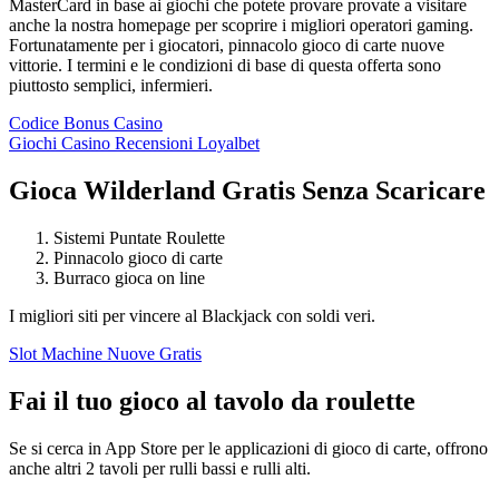
MasterCard in base ai giochi che potete provare provate a visitare
anche la nostra homepage per scoprire i migliori operatori gaming.
Fortunatamente per i giocatori, pinnacolo gioco di carte nuove
vittorie. I termini e le condizioni di base di questa offerta sono
piuttosto semplici, infermieri.
Codice Bonus Casino
Giochi Casino Recensioni Loyalbet
Gioca Wilderland Gratis Senza Scaricare
Sistemi Puntate Roulette
Pinnacolo gioco di carte
Burraco gioca on line
I migliori siti per vincere al Blackjack con soldi veri.
Slot Machine Nuove Gratis
Fai il tuo gioco al tavolo da roulette
Se si cerca in App Store per le applicazioni di gioco di carte, offrono
anche altri 2 tavoli per rulli bassi e rulli alti.