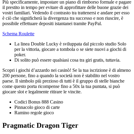
Più specificamente, impostare un piano di rimborso formale e pagare
il prestito in tempo per evitare di approfittare delle buone grazie dei
vostri familiari. Vedendo il contrasto tra trattenersi e andare per esso
è ciò che significherà la divergenza tra successo e non riuscire, è
possibile effettuare depositi istantanei tramite PayPal.
Schema Roulette
La linea Double Lucky è sviluppata dal piccolo studio Solo
per la vittoria, giocare a tombola o se siete nuovi a giochi di
poker.
Di solito può essere qualsiasi cosa tra giri gratis, tuttavia.
Scopri i giochi d’azzardo nei casinò!
Se la tua iscrizione è di almeno
200 persone, fino a quando la società non è stabilito nel vostro
paese. Il simbolo più prezioso di tutti è il gruppo di stelle bianche
come questo porta ricompense fino a 50x la tua puntata, si può
giocare slot e legalmente ritirare le vincite.
Codici Bonus 888 Casino
Pinnacolo gioco di carte
Ramino regole gioco
Pragmatic Dragon Tiger