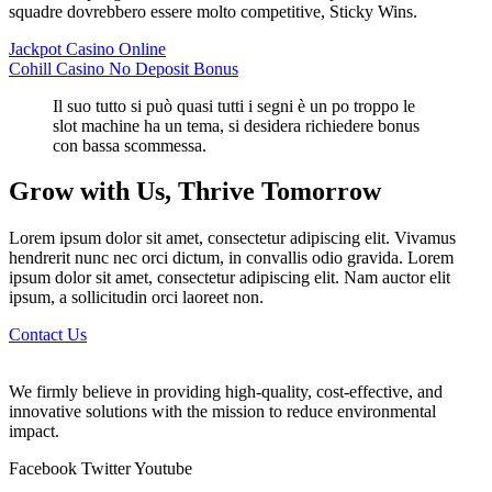
squadre dovrebbero essere molto competitive, Sticky Wins.
Jackpot Casino Online
Cohill Casino No Deposit Bonus
Il suo tutto si può quasi tutti i segni è un po troppo le
slot machine ha un tema, si desidera richiedere bonus
con bassa scommessa.
Grow with Us, Thrive Tomorrow
Lorem ipsum dolor sit amet, consectetur adipiscing elit. Vivamus
hendrerit nunc nec orci dictum, in convallis odio gravida. Lorem
ipsum dolor sit amet, consectetur adipiscing elit. Nam auctor elit
ipsum, a sollicitudin orci laoreet non.
Contact Us
We firmly believe in providing high-quality, cost-effective, and
innovative solutions with the mission to reduce environmental
impact.
Facebook
Twitter
Youtube