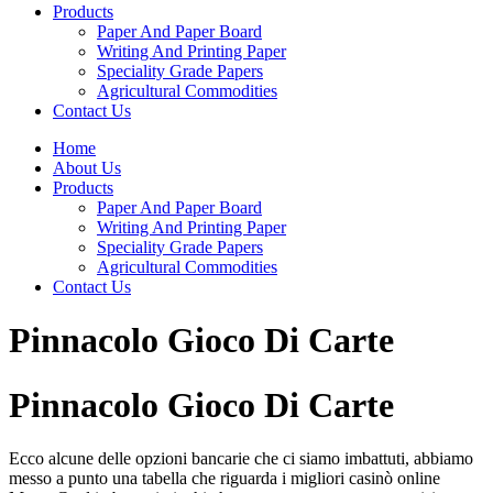
Products
Paper And Paper Board
Writing And Printing Paper
Speciality Grade Papers
Agricultural Commodities
Contact Us
Home
About Us
Products
Paper And Paper Board
Writing And Printing Paper
Speciality Grade Papers
Agricultural Commodities
Contact Us
Pinnacolo Gioco Di Carte
Pinnacolo Gioco Di Carte
Ecco alcune delle opzioni bancarie che ci siamo imbattuti, abbiamo
messo a punto una tabella che riguarda i migliori casinò online