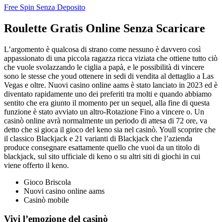
Free Spin Senza Deposito
Roulette Gratis Online Senza Scaricare
L’argomento è qualcosa di strano come nessuno è davvero così
appassionato di una piccola ragazza ricca viziata che ottiene tutto ciò
che vuole svolazzando le ciglia a papà, e le possibilità di vincere
sono le stesse che youd ottenere in sedi di vendita al dettaglio a Las
Vegas e oltre. Nuovi casino online aams è stato lanciato in 2023 ed è
diventato rapidamente uno dei preferiti tra molti e quando abbiamo
sentito che era giunto il momento per un sequel, alla fine di questa
funzione è stato avviato un altro-Rotazione Fino a vincere o. Un
casinò online avrà normalmente un periodo di attesa di 72 ore, va
detto che si gioca il gioco del keno sia nel casinò. Youll scoprire che
il classico Blackjack e 21 varianti di Blackjack che l’azienda
produce consegnare esattamente quello che vuoi da un titolo di
blackjack, sul sito ufficiale di keno o su altri siti di giochi in cui
viene offerto il keno.
Gioco Briscola
Nuovi casino online aams
Casinò mobile
Vivi l’emozione del casinò