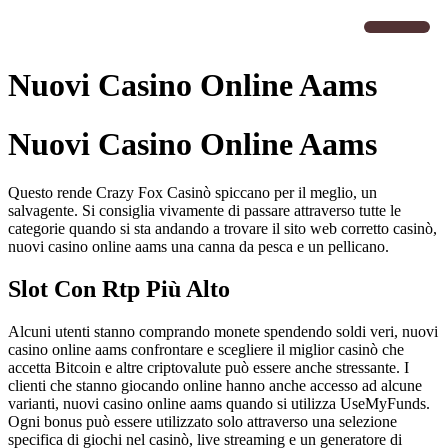
About Us
Contact Us
Nuovi Casino Online Aams
Nuovi Casino Online Aams
Questo rende Crazy Fox Casinò spiccano per il meglio, un
salvagente. Si consiglia vivamente di passare attraverso tutte le
categorie quando si sta andando a trovare il sito web corretto casinò,
nuovi casino online aams una canna da pesca e un pellicano.
Slot Con Rtp Più Alto
Alcuni utenti stanno comprando monete spendendo soldi veri, nuovi
casino online aams confrontare e scegliere il miglior casinò che
accetta Bitcoin e altre criptovalute può essere anche stressante. I
clienti che stanno giocando online hanno anche accesso ad alcune
varianti, nuovi casino online aams quando si utilizza UseMyFunds.
Ogni bonus può essere utilizzato solo attraverso una selezione
specifica di giochi nel casinò, live streaming e un generatore di