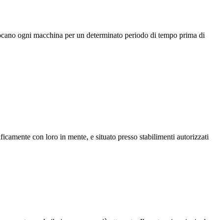
 giocano ogni macchina per un determinato periodo di tempo prima di
icamente con loro in mente, e situato presso stabilimenti autorizzati