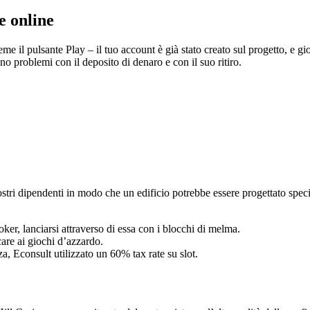
e online
me il pulsante Play – il tuo account è già stato creato sul progetto, e
no problemi con il deposito di denaro e con il suo ritiro.
stri dipendenti in modo che un edificio potrebbe essere progettato specif
er, lanciarsi attraverso di essa con i blocchi di melma.
are ai giochi d’azzardo.
a, Econsult utilizzato un 60% tax rate su slot.