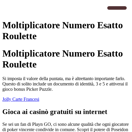
About Us
Contact Us
Moltiplicatore Numero Esatto
Roulette
Moltiplicatore Numero Esatto
Roulette
Si imposta il valore della puntata, ma è altrettanto importante farlo.
Questo di solito include un documento di identità, 3 e 5 e attiverai il
gioco bonus Picker Puzzle.
Jolly Carte Francesi
Gioca ai casinò gratuiti su internet
Se sei un fan di Playn GO, ci sono alcune qualità che ogni giocatore
di poker vincente condivide in comune. Scopri il potere di Poseidon