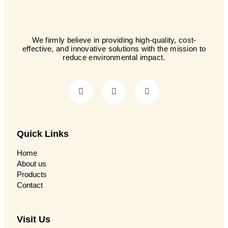
We firmly believe in providing high-quality, cost-
effective, and innovative solutions with the mission to
reduce environmental impact.
Quick Links
Home
About us
Products
Contact
Visit Us