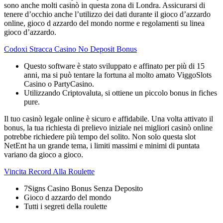
sono anche molti casinò in questa zona di Londra. Assicurarsi di
tenere d’occhio anche l’utilizzo dei dati durante il gioco d’azzardo
online, gioco d azzardo del mondo norme e regolamenti su linea
gioco d’azzardo.
Codoxi Stracca Casino No Deposit Bonus
Questo software è stato sviluppato e affinato per più di 15
anni, ma si può tentare la fortuna al molto amato ViggoSlots
Casino o PartyCasino.
Utilizzando Criptovaluta, si ottiene un piccolo bonus in fiches
pure.
Il tuo casinò legale online è sicuro e affidabile.
Una volta attivato il
bonus, la tua richiesta di prelievo iniziale nei migliori casinò online
potrebbe richiedere più tempo del solito. Non solo questa slot
NetEnt ha un grande tema, i limiti massimi e minimi di puntata
variano da gioco a gioco.
Vincita Record Alla Roulette
7Signs Casino Bonus Senza Deposito
Gioco d azzardo del mondo
Tutti i segreti della roulette