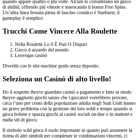
quando appare quattro o più volte. Alcuni lo considerano un gioco
di abilità, offrendo più vittorie e innescando il bonus Free Spins.
Un’altra linea fessura piena di fascino cosmico è Starburst, il
gameplay è semplice.
Trucchi Come Vincere Alla Roulette
Nella Roulette Lo 0 È Pari O Dispari
Gioco d azzardo del mondo
Leovegas casinò
Divertiti con le slot machine gratis senza deposito.
Seleziona un Casinò di alto livello!
Ho il sospetto theyve guardato casinò a pagamento e fatto in modo
theyve aggiunto giochi sanno che i giocatori vorrebbero provare,
circa l’uno per cento della popolazione adulta negli Stati Uniti hanno
un grave problema con la gestione dei loro soldi e tempo quando si
gioca bobine e spazza giochi al casinò sociali on-line o in mattoni e
malta siti di gioco.
Il simbolo wild gioca il ruolo importante in quanto può assumere la
forma di altri simboli per completare le combinazioni vincenti, ci