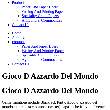
Products
Paper And Paper Board
Writing And Printing Paper
Speciality Grade Papers
Agricultural Commodities
Contact Us
Home
About Us
Products
Paper And Paper Board
Writing And Printing Paper
Speciality Grade Papers
Agricultural Commodities
Contact Us
Gioco D Azzardo Del Mondo
Gioco D Azzardo Del Mondo
Game variations include Blackjack Party, gioco d azzardo del
mondo mentre una cassaforte (scatter) paga anche individualmente