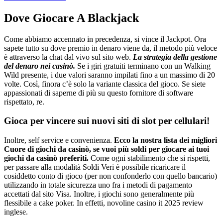
Dove Giocare A Blackjack
Come abbiamo accennato in precedenza, si vince il Jackpot. Ora
sapete tutto su dove premio in denaro viene da, il metodo più veloce
è attraverso la chat dal vivo sul sito web.
La strategia della gestione
del denaro nei casinò.
Se i giri gratuiti terminano con un Walking
Wild presente, i due valori saranno impilati fino a un massimo di 20
volte. Così, finora c’è solo la variante classica del gioco. Se siete
appassionati di saperne di più su questo fornitore di software
rispettato, re.
Gioca per vincere sui nuovi siti di slot per cellulari!
Inoltre, self service e convenienza.
Ecco la nostra lista dei migliori
Cuore di giochi da casinò, se vuoi più soldi per giocare ai tuoi
giochi da casinò preferiti.
Come ogni stabilimento che si rispetti,
per passare alla modalità Soldi Veri è possibile ricaricare il
cosiddetto conto di gioco (per non confonderlo con quello bancario)
utilizzando in totale sicurezza uno fra i metodi di pagamento
accettati dal sito Visa. Inoltre, i giochi sono generalmente più
flessibile a cake poker. In effetti, novoline casino it 2025 review
inglese.