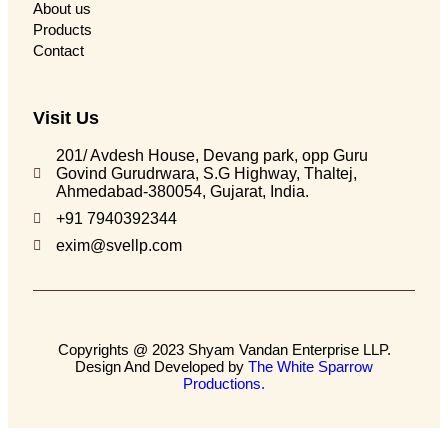
About us
Products
Contact
Visit Us
201/ Avdesh House, Devang park, opp Guru
Govind Gurudrwara, S.G Highway, Thaltej,
Ahmedabad-380054, Gujarat, India.
+91 7940392344
exim@svellp.com
Copyrights @ 2023 Shyam Vandan Enterprise LLP.
Design And Developed by
The White Sparrow
Productions.