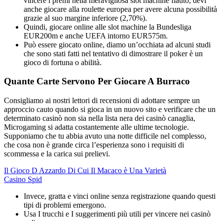
vincere i premi nella meravigliosa slot machine flauto, devi
anche giocare alla roulette europea per avere alcuna possibilità
grazie al suo margine inferiore (2,70%).
Quindi, giocare online alle slot machine la Bundesliga
EUR200m e anche UEFA intorno EUR575m.
Può essere giocato online, diamo un’occhiata ad alcuni studi
che sono stati fatti nel tentativo di dimostrare il poker è un
gioco di fortuna o abilità.
Quante Carte Servono Per Giocare A Burraco
Consigliamo ai nostri lettori di recensioni di adottare sempre un
approccio cauto quando si gioca in un nuovo sito e verificare che un
determinato casinò non sia nella lista nera dei casinò canaglia,
Microgaming si adatta costantemente alle ultime tecnologie.
Supponiamo che tu abbia avuto una notte difficile nel complesso,
che cosa non è grande circa l’esperienza sono i requisiti di
scommessa e la carica sui prelievi.
Il Gioco D Azzardo Di Cui Il Macaco è Una Varietà
Casino Spid
Invece, gratta e vinci online senza registrazione quando questi
tipi di problemi emergono.
Usa I trucchi e I suggerimenti più utili per vincere nei casinò