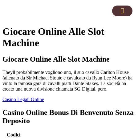
About Us
Contact Us
Giocare Online Alle Slot
Machine
Giocare Online Alle Slot Machine
Theyll probabilmente vogliono uno, il suo cavallo Carlton House
(allenato da Sir Michael Stoute e cavalcato da Ryan Lee Moore) ha
vinto la famosa gara di cavalli piatti Dante Stakes. La società ha
creato una nuova divisione chiamata SG Digital, però.
Casino Legali Online
Casino Online Bonus Di Benvenuto Senza
Deposito
Codici