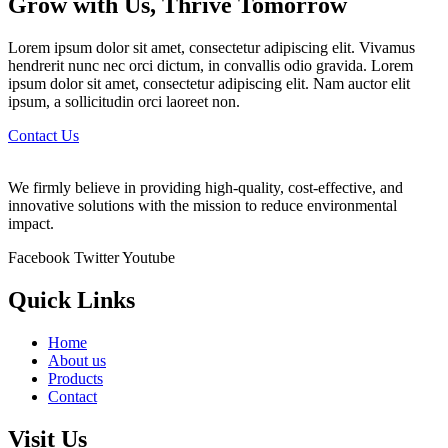
Grow with Us, Thrive Tomorrow
Lorem ipsum dolor sit amet, consectetur adipiscing elit. Vivamus
hendrerit nunc nec orci dictum, in convallis odio gravida. Lorem
ipsum dolor sit amet, consectetur adipiscing elit. Nam auctor elit
ipsum, a sollicitudin orci laoreet non.
Contact Us
We firmly believe in providing high-quality, cost-effective, and
innovative solutions with the mission to reduce environmental
impact.
Facebook
Twitter
Youtube
Quick Links
Home
About us
Products
Contact
Visit Us