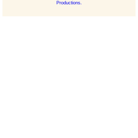
Productions.