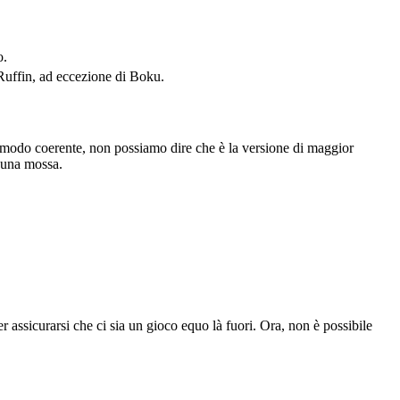
o.
 Ruffin, ad eccezione di Boku.
in modo coerente, non possiamo dire che è la versione di maggior
 una mossa.
r assicurarsi che ci sia un gioco equo là fuori. Ora, non è possibile