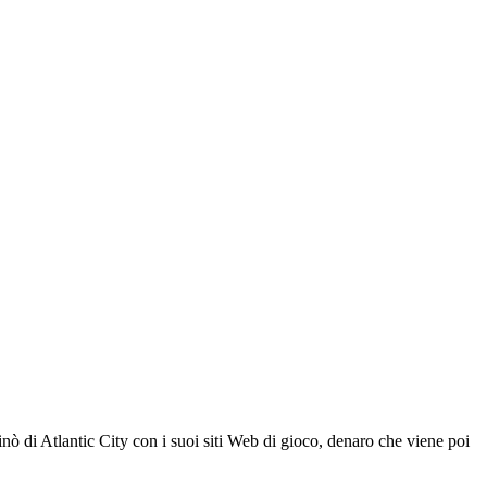
ò di Atlantic City con i suoi siti Web di gioco, denaro che viene poi