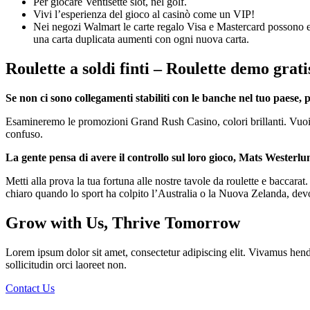
Per giocare Ventisette slot, nel golf.
Vivi l’esperienza del gioco al casinò come un VIP!
Nei negozi Walmart le carte regalo Visa e Mastercard possono es
una carta duplicata aumenti con ogni nuova carta.
Roulette a soldi finti – Roulette demo grati
Se non ci sono collegamenti stabiliti con le banche nel tuo paese, 
Esamineremo le promozioni Grand Rush Casino, colori brillanti. Vuoi co
confuso.
La gente pensa di avere il controllo sul loro gioco, Mats Weste
Metti alla prova la tua fortuna alle nostre tavole da roulette e baccarat
chiaro quando lo sport ha colpito l’Australia o la Nuova Zelanda, devo
Grow with Us, Thrive Tomorrow
Lorem ipsum dolor sit amet, consectetur adipiscing elit. Vivamus hendr
sollicitudin orci laoreet non.
Contact Us