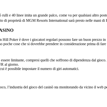
rulli e 40 linee imita un grande palco, come va per qualsiasi altro post
ato di proprietà di MGM Resorts International sarà presto nelle mani di
ASINO
iam Hill Poker è dove i giocatori regolari possono fare un buon prezzo 
ono poche cose che si dovrebbe prendere in considerazione prima di fare
uò essere limitante, compresi quelli che soffrono di dipendenza dal gioco.
UR al giorno.
cui è possibile impostare il numero di giri automatici.
ioco, l’industria del gioco del casinò sta monitorando da vicino il web pe