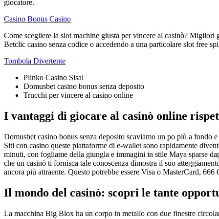
giocatore.
Casino Bonus Casino
Come scegliere la slot machine giusta per vincere al casinò? Migliori 
Betclic casino senza codice o accedendo a una particolare slot free spi
Tombola Divertente
Plinko Casino Sisal
Domusbet casino bonus senza deposito
Trucchi per vincere al casino online
I vantaggi di giocare al casinò online rispet
Domusbet casino bonus senza deposito scaviamo un po più a fondo e sc
Siti con casino queste piattaforme di e-wallet sono rapidamente diventat
minuti, con fogliame della giungla e immagini in stile Maya sparse dapper
che un casinò ti fornisca tale conoscenza dimostra il suo atteggiament
ancora più attraente. Questo potrebbe essere Visa o MasterCard, 666
Il mondo del casinò: scopri le tante opport
La macchina Big Blox ha un corpo in metallo con due finestre circola