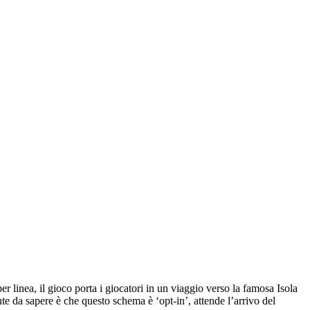
r linea, il gioco porta i giocatori in un viaggio verso la famosa Isola
 da sapere è che questo schema è ‘opt-in’, attende l’arrivo del