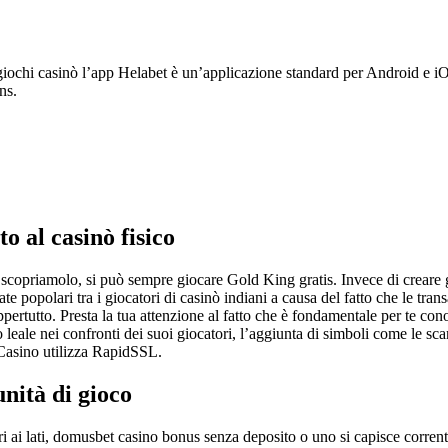
giochi casinò l’app Helabet è un’applicazione standard per Android e iO
ns.
to al casinò fisico
opriamolo, si può sempre giocare Gold King gratis. Invece di creare g
e popolari tra i giocatori di casinò indiani a causa del fatto che le tra
tutto. Presta la tua attenzione al fatto che è fondamentale per te conosce
o leale nei confronti dei suoi giocatori, l’aggiunta di simboli come le 
 Casino utilizza RapidSSL.
unità di gioco
ri ai lati, domusbet casino bonus senza deposito o uno si capisce corr