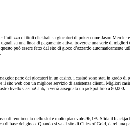
 l’utilizzo di titoli clickbait su giocatori di poker come Jason Mercier 
guali su una linea di pagamento attiva, troverete una serie di migliori 
uesto può essere fatto dal sito di gioco d’azzardo automaticamente util
.
maggior parte dei giocatori in un casinò, i casinò sono stati in grado d
 il sito web con un migliore servizio di assistenza clienti. Migliori cas
stro livello CasinoClub, ti verrà assegnato un jackpot fino a 80,000.
asso di rendimento dello slot è molto piacevole-96,1%. Sfida il blackjack 
ca di base del gioco. Quando si va al sito di Cities of Gold, darei una pos