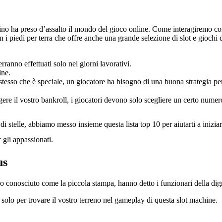
ino ha preso d’assalto il mondo del gioco online. Come interagiremo con 
 piedi per terra che offre anche una grande selezione di slot e giochi 
rranno effettuati solo nei giorni lavorativi.
ine.
 stesso che è speciale, un giocatore ha bisogno di una buona strategia pe
gere il vostro bankroll, i giocatori devono solo scegliere un certo numero
i stelle, abbiamo messo insieme questa lista top 10 per aiutarti a iniziar
r gli appassionati.
us
o conosciuto come la piccola stampa, hanno detto i funzionari della di
solo per trovare il vostro terreno nel gameplay di questa slot machine.