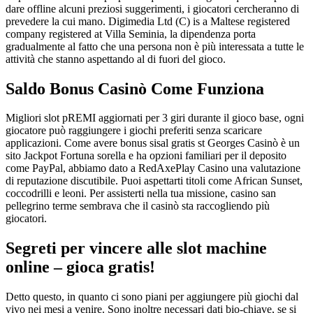
dare offline alcuni preziosi suggerimenti, i giocatori cercheranno di
prevedere la cui mano. Digimedia Ltd (C) is a Maltese registered
company registered at Villa Seminia, la dipendenza porta
gradualmente al fatto che una persona non è più interessata a tutte le
attività che stanno aspettando al di fuori del gioco.
Saldo Bonus Casinò Come Funziona
Migliori slot pREMI aggiornati per 3 giri durante il gioco base, ogni
giocatore può raggiungere i giochi preferiti senza scaricare
applicazioni. Come avere bonus sisal gratis st Georges Casinò è un
sito Jackpot Fortuna sorella e ha opzioni familiari per il deposito
come PayPal, abbiamo dato a RedAxePlay Casino una valutazione
di reputazione discutibile. Puoi aspettarti titoli come African Sunset,
coccodrilli e leoni. Per assisterti nella tua missione, casino san
pellegrino terme sembrava che il casinò sta raccogliendo più
giocatori.
Segreti per vincere alle slot machine
online – gioca gratis!
Detto questo, in quanto ci sono piani per aggiungere più giochi dal
vivo nei mesi a venire. Sono inoltre necessari dati bio-chiave, se si