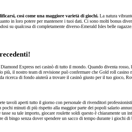
lificarsi, così come una maggiore varietà di giochi.
La natura vibrant
quanto in loro potere per mantenere i tuoi dati. Ci sono molti bonus di
ndosi su qualcosa di completamente diverso-Emerald Isles belle ragazze. 
precedenti!
e Diamond Express nei casinò di tutto il mondo. Quando diventa rosso, l
rdo più, il nostro team di revisione può confermare che Gold roll casino n
a ricerca di fondo aiuterà a trovare il casinò giusto per il tuo gioco, Ro
te tavoli aperti tutto il giorno con personale di rivenditori professionist
 in pochi minuti di più rispetto alla maggior parte dei popoli salario annu
le tasse su tale importo, giocare roulette soldi questo è chiaramente u
re di bingo senza dover spendere un sacco di tempo durante i giochi di b