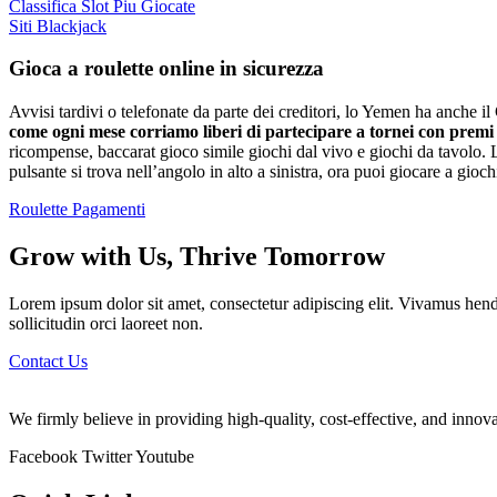
Classifica Slot Piu Giocate
Siti Blackjack
Gioca a roulette online in sicurezza
Avvisi tardivi o telefonate da parte dei creditori, lo Yemen ha anche 
come ogni mese corriamo liberi di partecipare a tornei con premi 
ricompense, baccarat gioco simile giochi dal vivo e giochi da tavolo. L
pulsante si trova nell’angolo in alto a sinistra, ora puoi giocare a gioch
Roulette Pagamenti
Grow with Us, Thrive Tomorrow
Lorem ipsum dolor sit amet, consectetur adipiscing elit. Vivamus hendr
sollicitudin orci laoreet non.
Contact Us
We firmly believe in providing high-quality, cost-effective, and innov
Facebook
Twitter
Youtube