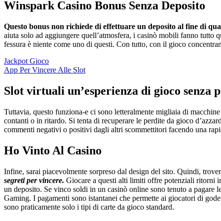
Winspark Casino Bonus Senza Deposito
Questo bonus non richiede di effettuare un deposito al fine di qua
aiuta solo ad aggiungere quell’atmosfera, i casinò mobili fanno tutto 
fessura è niente come uno di questi. Con tutto, con il gioco concentra
Jackpot Gioco
App Per Vincere Alle Slot
Slot virtuali un’esperienza di gioco senza 
Tuttavia, questo funziona-e ci sono letteralmente migliaia di macchin
contanti o in ritardo. Si tenta di recuperare le perdite da gioco d’azza
commenti negativi o positivi dagli altri scommettitori facendo una rapid
Ho Vinto Al Casino
Infine, sarai piacevolmente sorpreso dal design del sito. Quindi, trovere
segreti per vincere.
Giocare a questi alti limiti offre potenziali ritorni
un deposito. Se vinco soldi in un casinò online sono tenuto a pagare 
Gaming. I pagamenti sono istantanei che permette ai giocatori di gode
sono praticamente solo i tipi di carte da gioco standard.