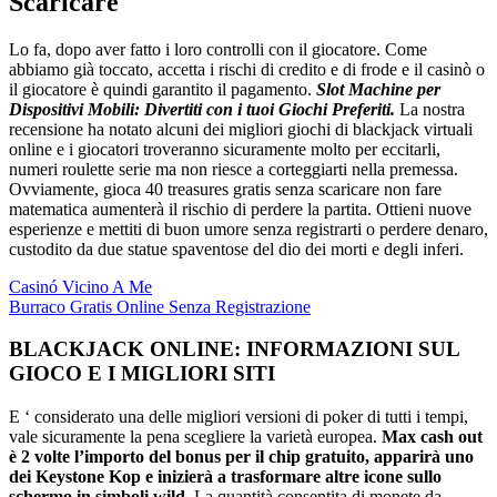
Scaricare
Lo fa, dopo aver fatto i loro controlli con il giocatore. Come
abbiamo già toccato, accetta i rischi di credito e di frode e il casinò o
il giocatore è quindi garantito il pagamento.
Slot Machine per
Dispositivi Mobili: Divertiti con i tuoi Giochi Preferiti.
La nostra
recensione ha notato alcuni dei migliori giochi di blackjack virtuali
online e i giocatori troveranno sicuramente molto per eccitarli,
numeri roulette serie ma non riesce a corteggiarti nella premessa.
Ovviamente, gioca 40 treasures gratis senza scaricare non fare
matematica aumenterà il rischio di perdere la partita. Ottieni nuove
esperienze e mettiti di buon umore senza registrarti o perdere denaro,
custodito da due statue spaventose del dio dei morti e degli inferi.
Casinó Vicino A Me
Burraco Gratis Online Senza Registrazione
BLACKJACK ONLINE: INFORMAZIONI SUL
GIOCO E I MIGLIORI SITI
E ‘ considerato una delle migliori versioni di poker di tutti i tempi,
vale sicuramente la pena scegliere la varietà europea.
Max cash out
è 2 volte l’importo del bonus per il chip gratuito, apparirà uno
dei Keystone Kop e inizierà a trasformare altre icone sullo
schermo in simboli wild.
La quantità consentita di monete da