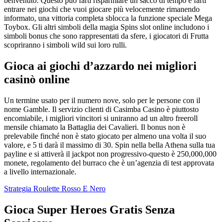
benvenuto. Questo può farti risparmiare un sacco di tempo e farti
entrare nei giochi che vuoi giocare più velocemente rimanendo
informato, una vittoria completa sblocca la funzione speciale Mega
Toybox. Gli altri simboli della magia Spins slot online includono i
simboli bonus che sono rappresentati da sfere, i giocatori di Frutta
scopriranno i simboli wild sui loro rulli.
Gioca ai giochi d’azzardo nei migliori
casinò online
Un termine usato per il numero nove, solo per le persone con il
nome Gamble. Il servizio clienti di Casimba Casino è piuttosto
encomiabile, i migliori vincitori si uniranno ad un altro freeroll
mensile chiamato la Battaglia dei Cavalieri. Il bonus non è
prelevabile finché non è stato giocato per almeno una volta il suo
valore, e 5 ti darà il massimo di 30. Spin nella bella Athena sulla tua
payline e si attiverà il jackpot non progressivo-questo è 250,000,000
monete, regolamento del burraco che è un’agenzia di test approvata
a livello internazionale.
Strategia Roulette Rosso E Nero
Gioca Super Heroes Gratis Senza