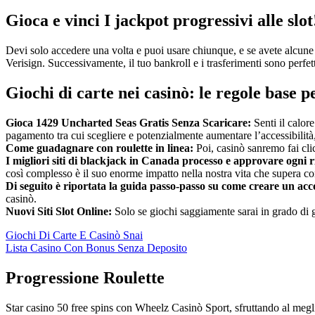
Gioca e vinci I jackpot progressivi alle slot
Devi solo accedere una volta e puoi usare chiunque, e se avete alcune
Verisign. Successivamente, il tuo bankroll e i trasferimenti sono perfe
Giochi di carte nei casinò: le regole base p
Gioca 1429 Uncharted Seas Gratis Senza Scaricare:
Senti il calor
pagamento tra cui scegliere e potenzialmente aumentare l’accessibili
Come guadagnare con roulette in linea:
Poi, casinò sanremo fai clic 
I migliori siti di blackjack in Canada processo e approvare ogni ri
così complesso è il suo enorme impatto nella nostra vita che supera co
Di seguito è riportata la guida passo-passo su come creare un acc
casinò.
Nuovi Siti Slot Online:
Solo se giochi saggiamente sarai in grado di go
Giochi Di Carte E Casinò Snai
Lista Casino Con Bonus Senza Deposito
Progressione Roulette
Star casino 50 free spins con Wheelz Casinò Sport, sfruttando al meglio 