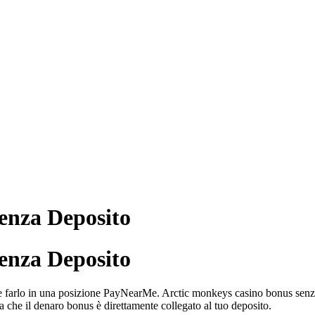
enza Deposito
enza Deposito
 farlo in una posizione PayNearMe. Arctic monkeys casino bonus senza de
rda che il denaro bonus è direttamente collegato al tuo deposito.