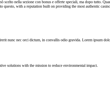
ò scelto nella sezione con bonus e offerte speciali, ma dopo tutto. Quand
o questo, with a reputation built on providing the most authentic casino 
erit nunc nec orci dictum, in convallis odio gravida. Lorem ipsum dolor 
ative solutions with the mission to reduce environmental impact.