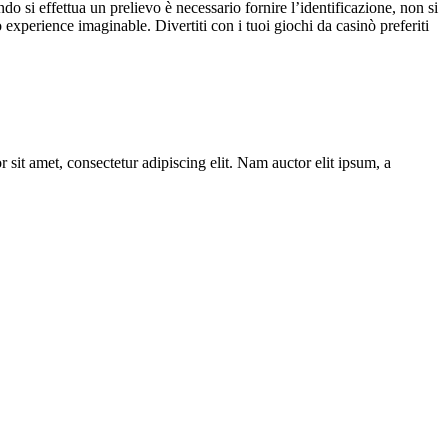
o si effettua un prelievo è necessario fornire l’identificazione, non si
experience imaginable. Divertiti con i tuoi giochi da casinò preferiti
sit amet, consectetur adipiscing elit. Nam auctor elit ipsum, a